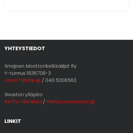
YHTEYSTIEDOT
Ilmajoen Moottorikelkkailijat Ry
Y-tunnus 1636709-3
Jenni Talvitie @
/ 040 5008563
Sivuston ylläpito:
Kel Po Tekniikka
/
Pekka Lounatvuori @
LINKIT