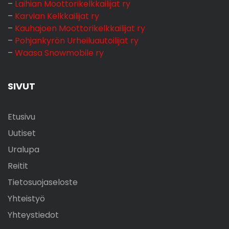
–
Laihian Moottorikelkkailijat ry
–
Karvian Kelkkailijat ry
–
Kauhajoen Moottorikelkkailijat ry
–
Pohjankyrön Urheiluautoilijat ry
–
Waasa Snowmobile ry
SIVUT
Etusivu
Uutiset
Uralupa
Reitit
Tietosuojaseloste
Yhteistyö
Yhteystiedot