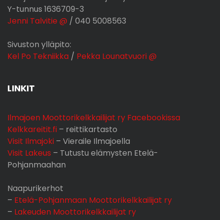
Y-tunnus 1636709-3
Jenni Talvitie @
/ 040 5008563
Sivuston ylläpito:
Kel Po Tekniikka
/
Pekka Lounatvuori @
LINKIT
Ilmajoen Moottorikelkkailijat ry Facebookissa
Kelkkareitit.fi
– reittikartasto
Visit Ilmajoki
– Vieraile Ilmajoella
Visit Lakeus
– Tutustu elämysten Etelä-
Pohjanmaahan
Naapurikerhot
–
Etelä-Pohjanmaan Moottorikelkkailijat ry
–
Lakeuden Moottorikelkkailijat ry