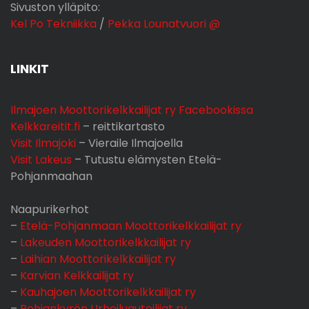
Sivuston ylläpito:
Kel Po Tekniikka
/
Pekka Lounatvuori @
LINKIT
Ilmajoen Moottorikelkkailijat ry Facebookissa
Kelkkareitit.fi
– reittikartasto
Visit Ilmajoki
– Vieraile Ilmajoella
Visit Lakeus
– Tutustu elämysten Etelä-
Pohjanmaahan
Naapurikerhot
–
Etelä-Pohjanmaan Moottorikelkkailijat ry
–
Lakeuden Moottorikelkkailijat ry
–
Laihian Moottorikelkkailijat ry
–
Karvian Kelkkailijat ry
–
Kauhajoen Moottorikelkkailijat ry
–
Pohjankyrön Urheiluautoilijat ry