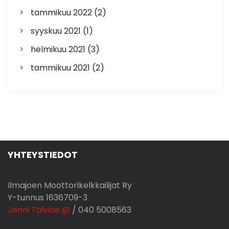
i
tammikuu 2022
(2)
v
syyskuu 2021
(1)
u
helmikuu 2021
(3)
t
tammikuu 2021
(2)
u
s
YHTEYSTIEDOT
Ilmajoen Moottorikelkkailijat Ry
Y-tunnus 1636709-3
Jenni Talvitie @
/ 040 5008563