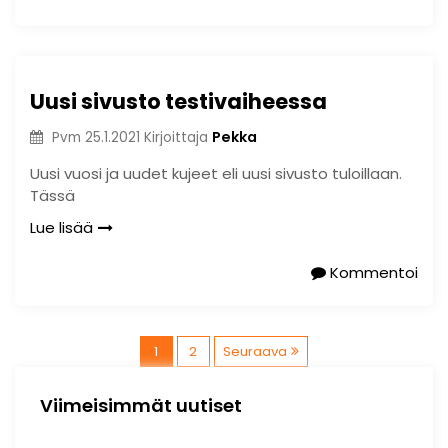
Uusi sivusto testivaiheessa
Pekka
Pvm
25.1.2021
Kirjoittaja
Uusi vuosi ja uudet kujeet eli uusi sivusto tuloillaan.
Tässä
Lue lisää
Kommentoi
A
1
2
Seuraava
r
Viimeisimmät uutiset
t