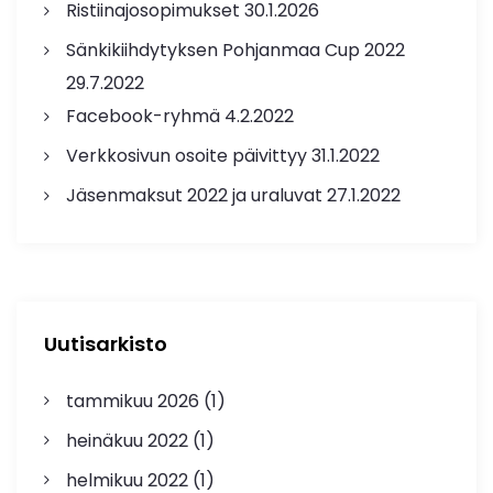
Ristiinajosopimukset
30.1.2026
i
Sänkikiihdytyksen Pohjanmaa Cup 2022
29.7.2022
k
Facebook-ryhmä
4.2.2022
k
Verkkosivun osoite päivittyy
31.1.2022
e
Jäsenmaksut 2022 ja uraluvat
27.1.2022
l
i
e
Uutisarkisto
n
tammikuu 2026
(1)
s
heinäkuu 2022
(1)
helmikuu 2022
(1)