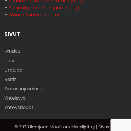
–
Kauhajoen Moottorikelkkailijat ry
–
Pohjankyrön Urheiluautoilijat ry
–
Waasa Snowmobile ry
SIVUT
Etusivu
Uutiset
Uralupa
Reitit
Tietosuojaseloste
Yhteistyö
Yhteystiedot
© 2023 Ilmajoen Moottorikelkkailijat ry | Sivuston