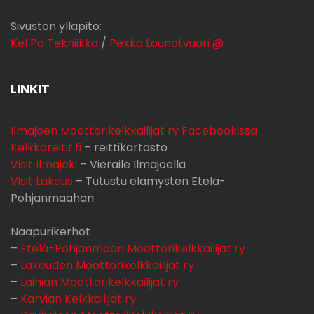
Sivuston ylläpito:
Kel Po Tekniikka
/
Pekka Lounatvuori @
LINKIT
Ilmajoen Moottorikelkkailijat ry Facebookissa
Kelkkareitit.fi
– reittikartasto
Visit Ilmajoki
– Vieraile Ilmajoella
Visit Lakeus
– Tutustu elämysten Etelä-
Pohjanmaahan
Naapurikerhot
–
Etelä-Pohjanmaan Moottorikelkkailijat ry
–
Lakeuden Moottorikelkkailijat ry
–
Laihian Moottorikelkkailijat ry
–
Karvian Kelkkailijat ry