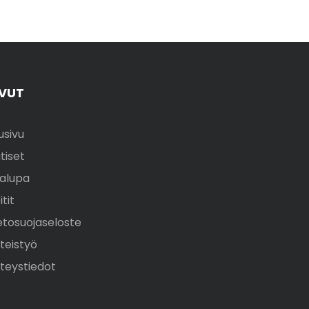
IVUT
usivu
tiset
alupa
itit
etosuojaseloste
teistyö
teystiedot