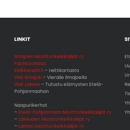
LINKIT
S
Ilmajoen Moottorikelkkailijat ry
Et
Facebookissa
Uu
Kelkkareitit.fi
– reittikartasto
Ur
Visit Ilmajoki
– Vieraile Ilmajoella
Visit Lakeus
– Tutustu elämysten Etelä-
Re
Pohjanmaahan
Ti
Yh
Naapurikerhot
–
Etelä-Pohjanmaan Moottorikelkkailijat ry
Yh
–
Lakeuden Moottorikelkkailijat ry
–
Laihian Moottorikelkkailijat ry