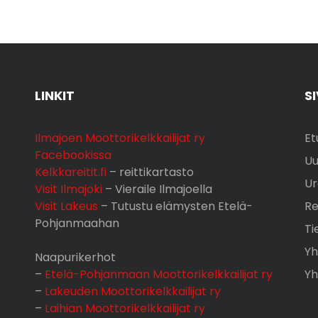
LINKIT
S
Ilmajoen Moottorikelkkailijat ry
Et
Facebookissa
Uu
Kelkkareitit.fi
– reittikartasto
Ur
Visit Ilmajoki
– Vieraile Ilmajoella
Visit Lakeus
– Tutustu elämysten Etelä-
Re
Pohjanmaahan
Ti
Yh
Naapurikerhot
–
Etelä-Pohjanmaan Moottorikelkkailijat ry
Yh
–
Lakeuden Moottorikelkkailijat ry
–
Laihian Moottorikelkkailijat ry