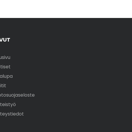
IVUT
usivu
tiset
alupa
itit
etosuojaseloste
teistyö
teystiedot