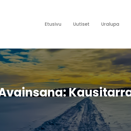
Etusivu
Uutiset
Uralupa
ailijat ry
Avainsana:
Kausitarr