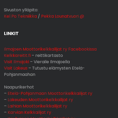
Sivuston ylläpito:
Kel Po Tekniikka
/
Pekka Lounatvuori @
LINKIT
Ilmajoen Moottorikelkkailijat ry Facebookissa
Kelkkareitit.fi
– reittikartasto
Visit Ilmajoki
– Vieraile Ilmajoella
Visit Lakeus
– Tutustu elämysten Etelä-
Pohjanmaahan
Naapurikerhot
–
Etelä-Pohjanmaan Moottorikelkkailijat ry
–
Lakeuden Moottorikelkkailijat ry
–
Laihian Moottorikelkkailijat ry
–
Karvian Kelkkailijat ry