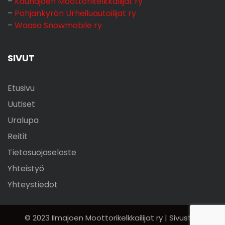
–
Kauhajoen Moottorikelkkailijat ry
–
Pohjankyrön Urheiluautoilijat ry
–
Waasa Snowmobile ry
SIVUT
Etusivu
Uutiset
Uralupa
Reitit
Tietosuojaseloste
Yhteistyö
Yhteystiedot
© 2023 Ilmajoen Moottorikelkkailijat ry | Sivuston