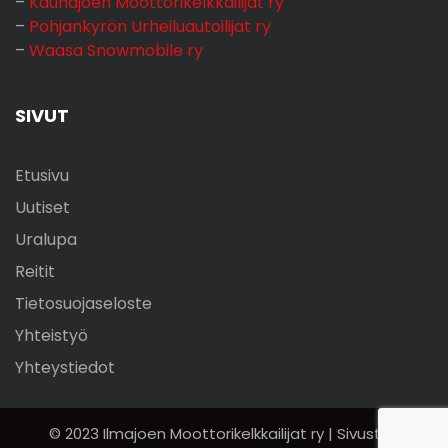
–
Kauhajoen Moottorikelkkailijat ry
–
Pohjankyrön Urheiluautoilijat ry
–
Waasa Snowmobile ry
SIVUT
Etusivu
Uutiset
Uralupa
Reitit
Tietosuojaseloste
Yhteistyö
Yhteystiedot
© 2023 Ilmajoen Moottorikelkkailijat ry | Sivuston