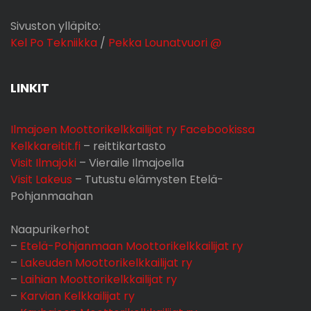
Sivuston ylläpito:
Kel Po Tekniikka
/
Pekka Lounatvuori @
LINKIT
Ilmajoen Moottorikelkkailijat ry Facebookissa
Kelkkareitit.fi
– reittikartasto
Visit Ilmajoki
– Vieraile Ilmajoella
Visit Lakeus
– Tutustu elämysten Etelä-
Pohjanmaahan
Naapurikerhot
–
Etelä-Pohjanmaan Moottorikelkkailijat ry
–
Lakeuden Moottorikelkkailijat ry
–
Laihian Moottorikelkkailijat ry
–
Karvian Kelkkailijat ry